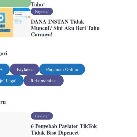
Tahu!
Paylater
DANA INSTAN Tidak
Muncul? Sini Aku Beri Tahu
Caranya!
ori
A
Paylater
Pinjaman Online
jol Ilegal
Rekomendasi
aru
Paylater
6 Penyebab Paylater TikTok
Tidak Bisa Dipencet