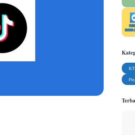
Kateg
KT
Pin
Terb