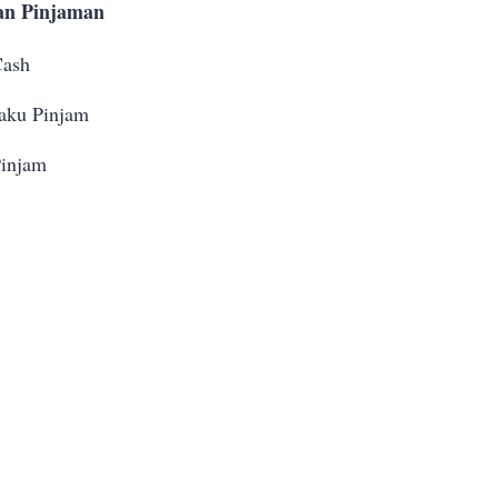
an Pinjaman
Cash
aku Pinjam
injam